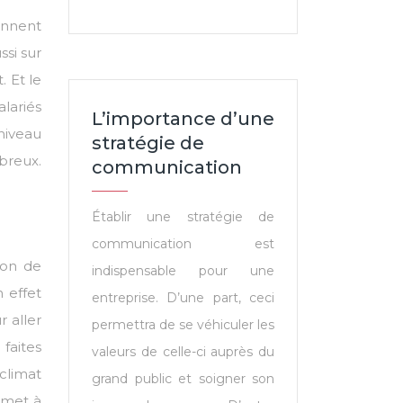
ennent
ssi sur
. Et le
alariés
L’importance d’une
niveau
stratégie de
breux.
communication
Établir une stratégie de
communication est
ion de
indispensable pour une
 effet
entreprise. D’une part, ceci
 aller
permettra de se véhiculer les
faites
valeurs de celle-ci auprès du
climat
grand public et soigner son
rmet à