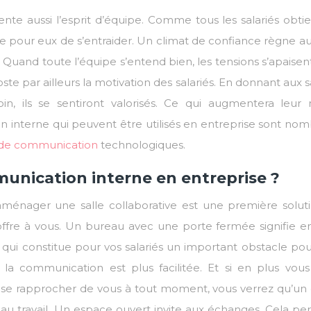
 aussi l’esprit d’équipe. Comme tous les salariés obti
le pour eux de s’entraider. Un climat de confiance règne au
ité. Quand toute l’équipe s’entend bien, les tensions s’apaisent
ste par ailleurs la motivation des salariés. En donnant aux s
oin, ils se sentiront valorisés. Ce qui augmentera leur 
 interne qui peuvent être utilisés en entreprise sont nom
s de communication
technologiques.
nication interne en entreprise ?
, aménager une salle collaborative est une première solut
offre à vous. Un bureau avec une porte fermée signifie en
qui constitue pour vos salariés un important obstacle pour
 la communication est plus facilitée. Et si en plus vous 
 se rapprocher de vous à tout moment, vous verrez qu’un 
au travail. Un espace ouvert invite aux échanges. Cela pe