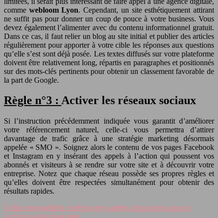
limitées, il serait plus intéressant de faire appel à une agence digitale,
comme
webloom Lyon
. Cependant, un site esthétiquement attirant
ne suffit pas pour donner un coup de pouce à votre business. Vous
devez également l’alimenter avec du contenu informationnel gratuit.
Dans ce cas, il faut relier un blog au site initial et publier des articles
régulièrement pour apporter à votre cible les réponses aux questions
qu’elle s’est sont déjà posée. Les textes diffusés sur votre plateforme
doivent être relativement long, répartis en paragraphes et positionnés
sur des mots-clés pertinents pour obtenir un classement favorable de
la part de Google.
Règle n°3 :
Activer les réseaux sociaux
Si l’instruction précédemment indiquée vous garantit d’améliorer
votre référencement naturel, celle-ci vous permettra d’attirer
davantage de trafic grâce à une stratégie marketing désormais
appelée « SMO ». Soignez alors le contenu de vos pages Facebook
et Instagram en y insérant des appels à l’action qui poussent vos
abonnés et visiteurs à se rendre sur votre site et à découvrir votre
entreprise. Notez que chaque réseau possède ses propres règles et
qu’elles doivent être respectées simultanément pour obtenir des
résultats rapides.
Crédit renouvelable et découvert, quelles implications pour la
communication bancaire